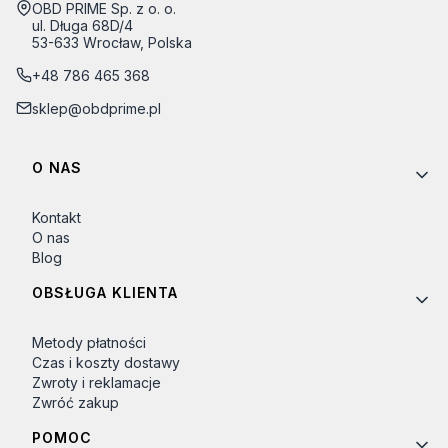
Adres:
OBD PRIME Sp. z o. o.
ul. Długa 68D/4
53-633 Wrocław, Polska
+48 786 465 368
sklep@obdprime.pl
Linki w stopce
O NAS
Kontakt
O nas
Blog
OBSŁUGA KLIENTA
Metody płatności
Czas i koszty dostawy
Zwroty i reklamacje
Zwróć zakup
POMOC