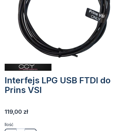
Interfejs LPG USB FTDI do
Prins VSI
Cena
119,00 zł
Ilość