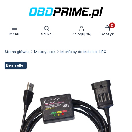
Produkty w k
Otwórz wyszukiwarkę
Menu
Szukaj
Zaloguj się
Koszyk
Strona główna
Motoryzacja
Interfejsy do instalacji LPG
Etykiety
Bestseller