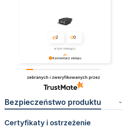
2
0
w tym miesiącu
Komentarz sklepu
Dziękujemy za pozostawienie nam tak dobrej
opinii. Naszym priorytetem jest satysfakcja
zebranych i zweryfikowanych przez
klienta i Twoja recenzja potwierdza nasze wysiłki
- dziękujemy raz jeszcze i mamy nadzieję - do
szybkiego zobaczenia!
Bezpieczeństwo produktu
Certyfikaty i ostrzeżenie